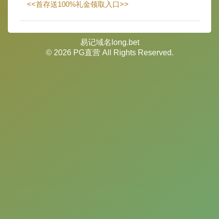
<<首存送100%礼金领取入口>>
易记域名long.bet
© 2026 PG直营 All Rights Reserved.