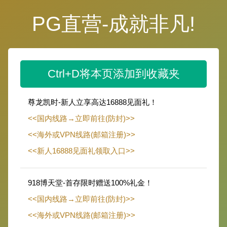
PG直营-成就非凡!
Ctrl+D将本页添加到收藏夹
尊龙凯时-新人立享高达16888见面礼！
<<国内线路→立即前往(防封)>>
<<海外或VPN线路(邮箱注册)>>
<<新人16888见面礼领取入口>>
918博天堂-首存限时赠送100%礼金！
<<国内线路→立即前往(防封)>>
<<海外或VPN线路(邮箱注册)>>